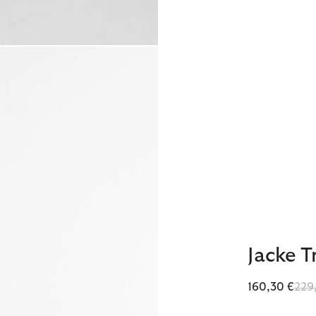
Jacke T
Red
160,30 €
229