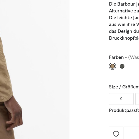
Die Barbour J
Alternative z
Die leichte J
aus wie ihre 
das Design du
Druckknopfbl
Farben
- (Wa
ausgewählt
Size /
Größent
S
Produktpassfo