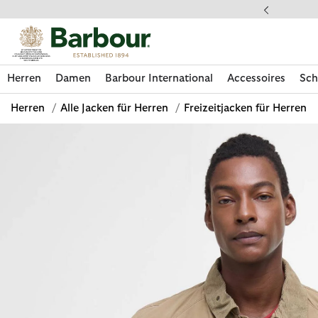
Klicken Sie hier, um unsere Barrierefreiheitserklärung anzuzeige
 gestellte Fragen
Herren
Damen
Barbour International
Accessoires
Sch
Herren
/
Alle Jacken für Herren
/
Freizeitjacken für Herren
Jetzt shoppen
Jetzt shoppen
Jetzt shoppen
Jetzt shoppen
Schuhe entdecken
Jetzt shoppen
Sale | Jetzt shoppen
Paul Smith Loves Barbour entdecken
Pflegesets entdecken