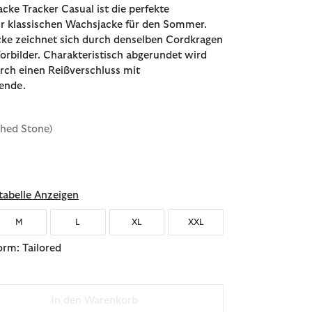
acke Tracker Casual ist die perfekte
ur klassischen Wachsjacke für den Sommer.
acke zeichnet sich durch denselben Cordkragen
Vorbilder. Charakteristisch abgerundet wird
rch einen Reißverschluss mit
ende.
shed Stone)
abelle Anzeigen
M
L
XL
XXL
rm: Tailored
In den Warenkorb