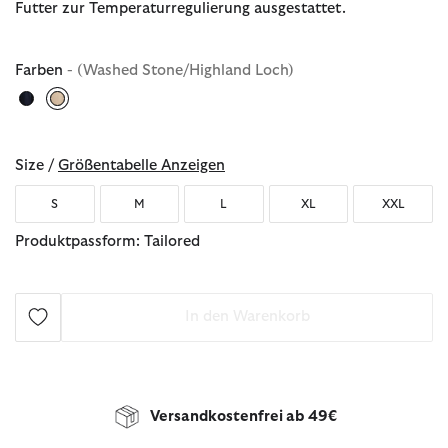
Futter zur Temperaturregulierung ausgestattet.
Farben
- (Washed Stone/Highland Loch)
ausgewählt
Size /
Größentabelle Anzeigen
S
M
L
XL
XXL
Produktpassform: Tailored
In den Warenkorb
Versandkostenfrei ab 49€