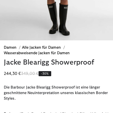
Damen
/
Alle Jacken für Damen
/
Wasserabweisende Jacken für Damen
Jacke Blearigg Showerproof
Reduziert von
bis
244,30 €
349,00 €
-30%
Die Barbour Jacke Blearigg Showerproof ist eine länger
geschnittene Neuinterpretation unseres klassischen Border
Styles.