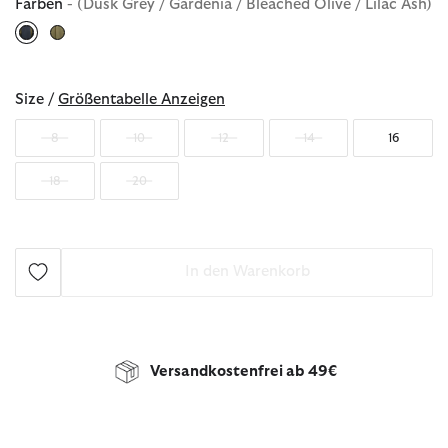
Farben
- (Dusk Grey / Gardenia / Bleached Olive / Lilac Ash)
ausgewählt
Size /
Größentabelle Anzeigen
8
10
12
14
16
18
20
In den Warenkorb
Versandkostenfrei ab 49€