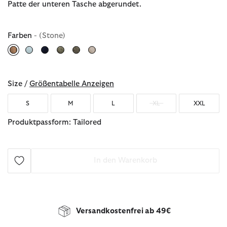
Patte der unteren Tasche abgerundet.
Farben
- (Stone)
ausgewählt
Size /
Größentabelle Anzeigen
S
M
L
XL
XXL
Produktpassform: Tailored
In den Warenkorb
Versandkostenfrei ab 49€