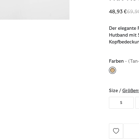
Redu
48,93 €
69,9
Der elegante 
Hutband mit S
Kopfbedeckung
Farben
- (Tan
ausgewählt
Size /
Größent
S