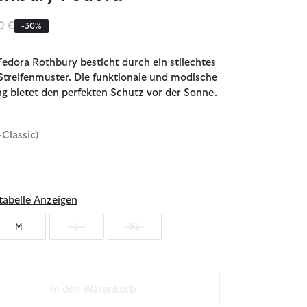
ziert von
bis
0 €
-30%
Fedora Rothbury besticht durch ein stilechtes
treifenmuster. Die funktionale und modische
 bietet den perfekten Schutz vor der Sonne.
-Classic)
abelle Anzeigen
M
L
XL
In den Warenkorb