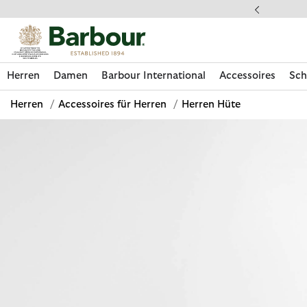
Klicken Sie hier, um unsere Barrierefreiheitserklärung anzuzeige
 gestellte Fragen
Herren
Damen
Barbour International
Accessoires
Sch
Herren
/
Accessoires für Herren
/
Herren Hüte
Jetzt shoppen
Jetzt shoppen
Jetzt shoppen
Jetzt shoppen
Schuhe entdecken
Jetzt shoppen
Sale | Jetzt shoppen
Paul Smith Loves Barbour entdecken
Pflegesets entdecken