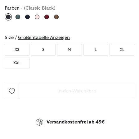
Farben
- (Classic Black)
ausgewählt
Size /
Größentabelle Anzeigen
XS
S
M
L
XL
XXL
In den Warenkorb
Versandkostenfrei ab 49€