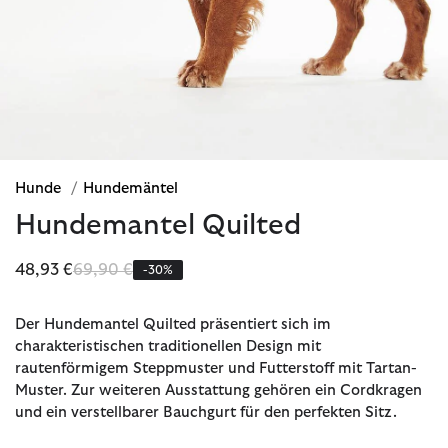
Hunde
/
Hundemäntel
Hundemantel Quilted
Reduziert von
bis
48,93 €
69,90 €
-30%
Der Hundemantel Quilted präsentiert sich im
charakteristischen traditionellen Design mit
rautenförmigem Steppmuster und Futterstoff mit Tartan-
Muster. Zur weiteren Ausstattung gehören ein Cordkragen
und ein verstellbarer Bauchgurt für den perfekten Sitz.