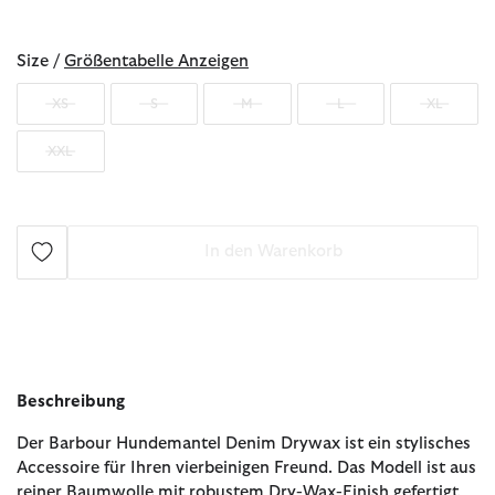
ausgewählt
Size /
Größentabelle Anzeigen
XS
S
M
L
XL
XXL
In den Warenkorb
Beschreibung
Der Barbour Hundemantel Denim Drywax ist ein stylisches
Accessoire für Ihren vierbeinigen Freund. Das Modell ist aus
reiner Baumwolle mit robustem Dry-Wax-Finish gefertigt