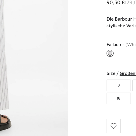
Redu
90,30 €
129,
Die Barbour H
stylische Var
Farben
- (Whi
ausgewählt
Size /
Größent
8
18