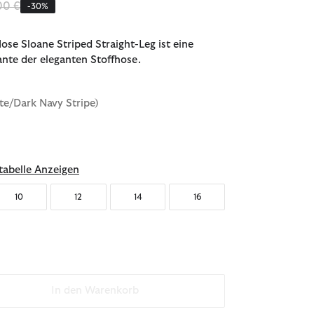
ziert von
bis
00 €
-30%
ose Sloane Striped Straight-Leg ist eine
iante der eleganten Stoffhose.
te/Dark Navy Stripe)
abelle Anzeigen
10
12
14
16
In den Warenkorb