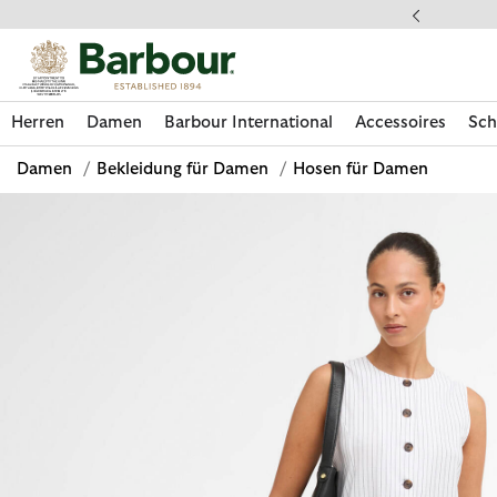
Klicken Sie hier, um unsere Barrierefreiheitserklärung anzuzeige
 gestellte Fragen
Herren
Damen
Barbour International
Accessoires
Sch
Damen
/
Bekleidung für Damen
/
Hosen für Damen
Jetzt shoppen
Jetzt shoppen
Jetzt shoppen
Jetzt shoppen
Schuhe entdecken
Jetzt shoppen
Sale | Jetzt shoppen
Paul Smith Loves Barbour entdecken
Pflegesets entdecken