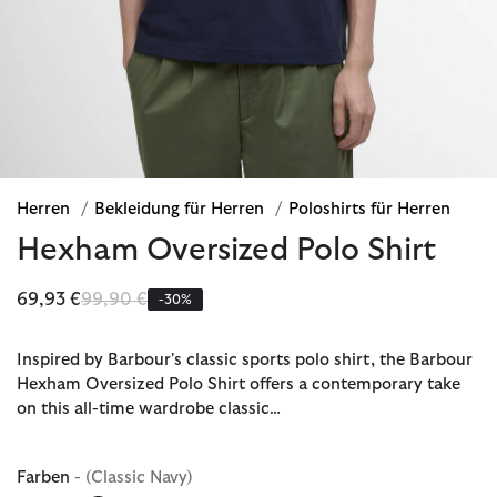
Herren
/
Bekleidung für Herren
/
Poloshirts für Herren
Hexham Oversized Polo Shirt
Reduziert von
bis
69,93 €
99,90 €
-30%
Inspired by Barbour's classic sports polo shirt, the Barbour
Hexham Oversized Polo Shirt offers a contemporary take
on this all-time wardrobe classic…
Farben
- (Classic Navy)