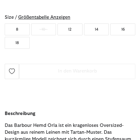
ausgewählt
Size /
Größentabelle Anzeigen
8
10
12
14
16
18
In den Warenkorb
Beschreibung
Das Barbour Hemd Orla ist ein kragenloses Oversized-
Design aus reinem Leinen mit Tartan-Muster. Das
kurzärmlige Modell zeichnet sich durch einen Stufensaum