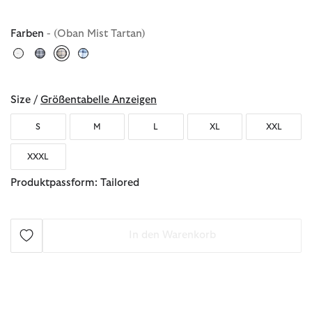
Farben
- (Oban Mist Tartan)
ausgewählt
Size /
Größentabelle Anzeigen
S
M
L
XL
XXL
XXXL
Produktpassform: Tailored
In den Warenkorb