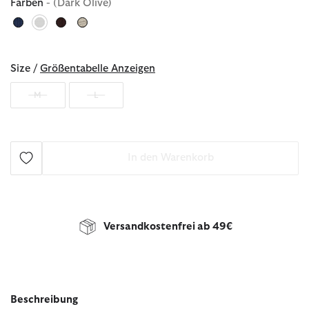
Farben
- (Dark Olive)
ausgewählt
Size /
Größentabelle Anzeigen
M
L
In den Warenkorb
Versandkostenfrei ab 49€
Beschreibung