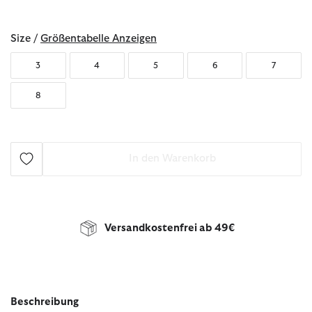
ausgewählt
Size /
Größentabelle Anzeigen
3
4
5
6
7
8
In den Warenkorb
Versandkostenfrei ab 49€
Beschreibung