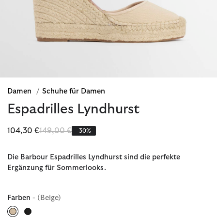
Damen
/
Schuhe für Damen
Espadrilles Lyndhurst
Reduziert von
bis
104,30 €
149,00 €
-30%
Die Barbour Espadrilles Lyndhurst sind die perfekte
Ergänzung für Sommerlooks.
Farben
- (Beige)