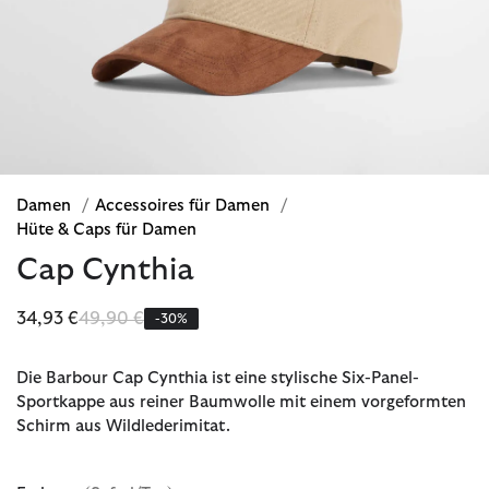
Damen
/
Accessoires für Damen
/
Hüte & Caps für Damen
Cap Cynthia
Reduziert von
bis
34,93 €
49,90 €
-30%
Die Barbour Cap Cynthia ist eine stylische Six-Panel-
Sportkappe aus reiner Baumwolle mit einem vorgeformten
Schirm aus Wildlederimitat.