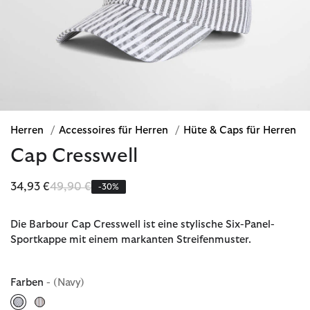
Herren
/
Accessoires für Herren
/
Hüte & Caps für Herren
Cap Cresswell
Reduziert von
bis
34,93 €
49,90 €
-30%
Die Barbour Cap Cresswell ist eine stylische Six-Panel-
Sportkappe mit einem markanten Streifenmuster.
Farben
- (Navy)