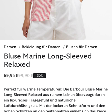
Damen
/
Bekleidung für Damen
/
Blusen für Damen
Bluse Marine Long-Sleeved
Relaxed
Reduziert von
bis
69,93 €
99,90 €
-30%
Perfekt für warme Temperaturen: Die Barbour Bluse Marine
Long-Sleeved Relaxed aus reinem Leinen überzeugt durch
ein luxuriöses Tragegefühl und natürliche
Luftdurchlässigkeit. Mit der lockeren Schnittform und den
hohen Schlitzen an den Seitennähten eignet sich das Piece