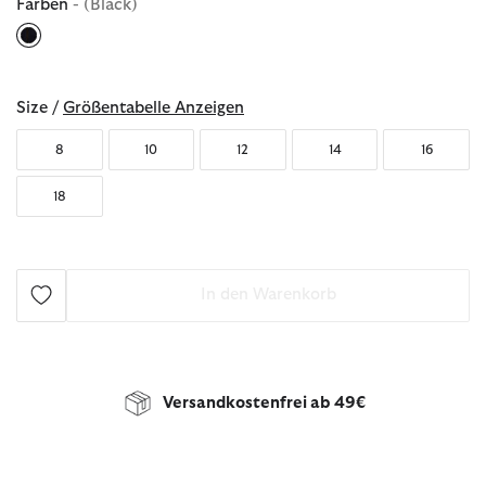
Farben
- (Black)
ausgewählt
Size /
Größentabelle Anzeigen
8
10
12
14
16
18
In den Warenkorb
Versandkostenfrei ab 49€