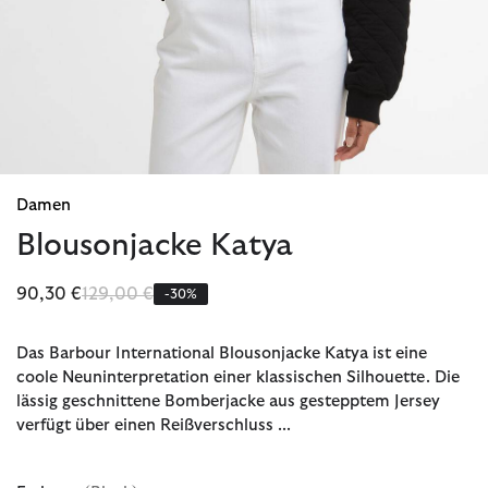
Damen
Blousonjacke Katya
Reduziert von
bis
90,30 €
129,00 €
-30%
Das Barbour International Blousonjacke Katya ist eine
coole Neuninterpretation einer klassischen Silhouette. Die
lässig geschnittene Bomberjacke aus gestepptem Jersey
verfügt über einen Reißverschluss ...