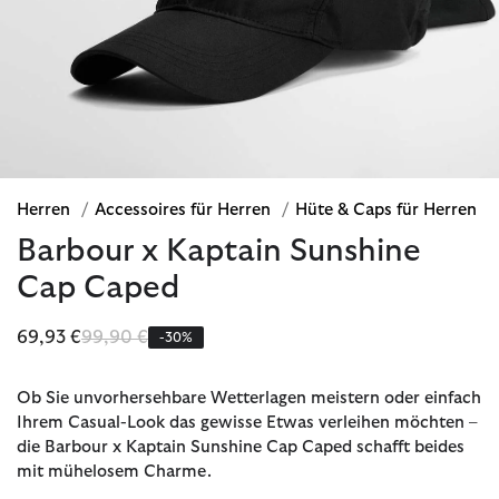
Herren
/
Accessoires für Herren
/
Hüte & Caps für Herren
Barbour x Kaptain Sunshine
Cap Caped
Reduziert von
bis
69,93 €
99,90 €
-30%
Ob Sie unvorhersehbare Wetterlagen meistern oder einfach
Ihrem Casual-Look das gewisse Etwas verleihen möchten –
die Barbour x Kaptain Sunshine Cap Caped schafft beides
mit mühelosem Charme.