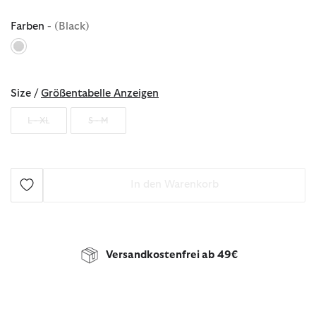
Farben
- (Black)
ausgewählt
Size /
Größentabelle Anzeigen
L - XL
S - M
In den Warenkorb
Versandkostenfrei ab 49€