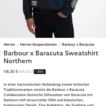
Herren
/
Herren Kooperationen
/
Barbour x Baracuta
Barbour x Baracuta Sweatshirt
Northern
Reduziert von
bis
118,30 €
169,00 €
-30%
In einer harmonischen Verbindung zweier britischer
Traditionsmarken vereint die Barbour x Baracuta
Collaboration ikonische Silhouetten von Baracuta mit
Barbours tief verwurzelter DNA und klassischen,
funktionalen Details. Eine Kollektion, die Tradition und