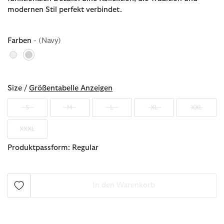
modernen Stil perfekt verbindet.
Farben
- (Navy)
ausgewählt
Size /
Größentabelle Anzeigen
S
M
L
XL
XXL
XXXL
Produktpassform: Regular
In den Warenkorb