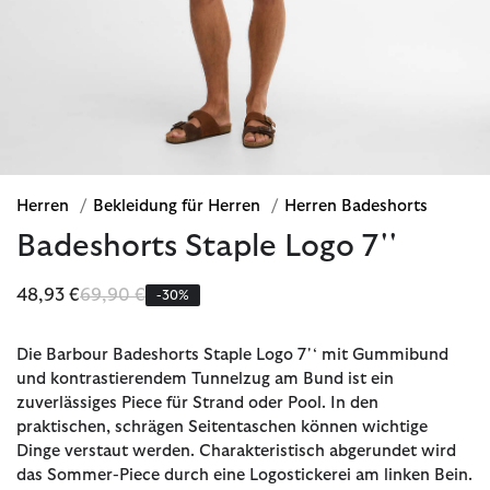
Herren
/
Bekleidung für Herren
/
Herren Badeshorts
Badeshorts Staple Logo 7''
Reduziert von
bis
48,93 €
69,90 €
-30%
Die Barbour Badeshorts Staple Logo 7'‘ mit Gummibund
und kontrastierendem Tunnelzug am Bund ist ein
zuverlässiges Piece für Strand oder Pool. In den
praktischen, schrägen Seitentaschen können wichtige
Dinge verstaut werden. Charakteristisch abgerundet wird
das Sommer-Piece durch eine Logostickerei am linken Bein.