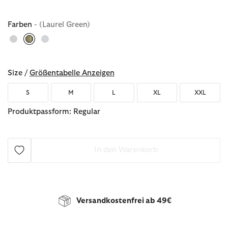
Farben
- (Laurel Green)
ausgewählt
Size /
Größentabelle Anzeigen
S
M
L
XL
XXL
Produktpassform: Regular
In den Warenkorb
Versandkostenfrei ab 49€