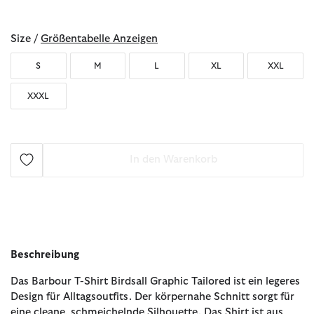
ausgewählt
Size /
Größentabelle Anzeigen
S
M
L
XL
XXL
XXXL
In den Warenkorb
Beschreibung
Das Barbour T-Shirt Birdsall Graphic Tailored ist ein legeres
Design für Alltagsoutfits. Der körpernahe Schnitt sorgt für
eine cleane, schmeichelnde Silhouette. Das Shirt ist aus