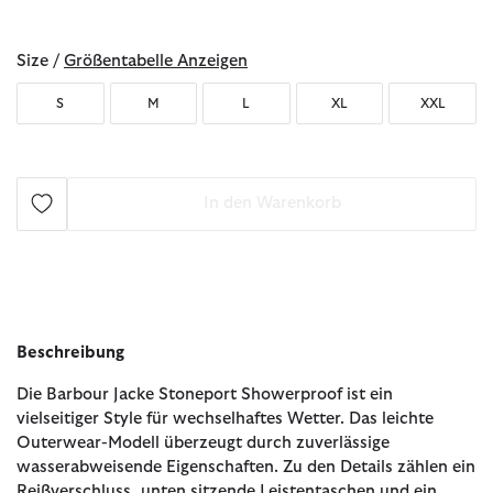
ausgewählt
Size /
Größentabelle Anzeigen
S
M
L
XL
XXL
In den Warenkorb
Beschreibung
Die Barbour Jacke Stoneport Showerproof ist ein
vielseitiger Style für wechselhaftes Wetter. Das leichte
Outerwear-Modell überzeugt durch zuverlässige
wasserabweisende Eigenschaften. Zu den Details zählen ein
Reißverschluss, unten sitzende Leistentaschen und ein