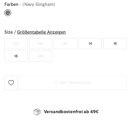
Farben
- (Navy Gingham)
ausgewählt
Size /
Größentabelle Anzeigen
8
10
12
14
16
18
20
In den Warenkorb
Versandkostenfrei ab 49€