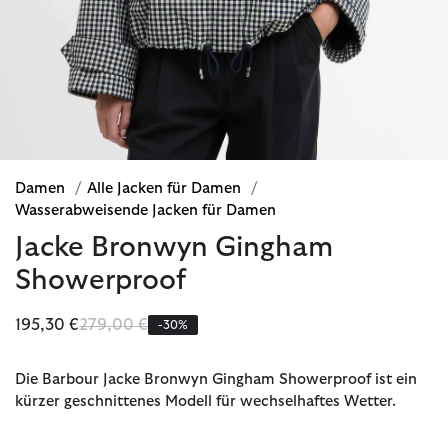
Damen
/
Alle Jacken für Damen
/
Wasserabweisende Jacken für Damen
Jacke Bronwyn Gingham
Showerproof
Reduziert von
bis
195,30 €
279,00 €
-30%
Die Barbour Jacke Bronwyn Gingham Showerproof ist ein
kürzer geschnittenes Modell für wechselhaftes Wetter.