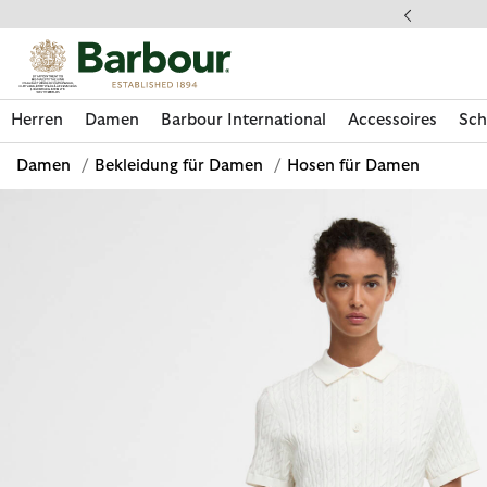
Klicken Sie hier, um unsere Barrierefreiheitserklärung anzuzeige
 gestellte Fragen
Herren
Damen
Barbour International
Accessoires
Sch
Damen
/
Bekleidung für Damen
/
Hosen für Damen
Jetzt shoppen
Jetzt shoppen
Jetzt shoppen
Jetzt shoppen
Schuhe entdecken
Jetzt shoppen
Sale | Jetzt shoppen
Paul Smith Loves Barbour entdecken
Pflegesets entdecken