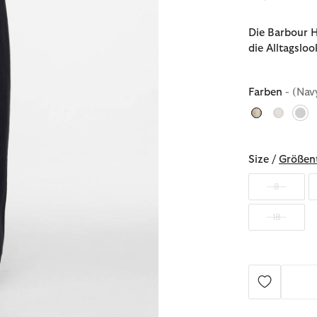
Die Barbour H
die Alltagsloo
Farben
- (Nav
au
Size /
Größent
8
18