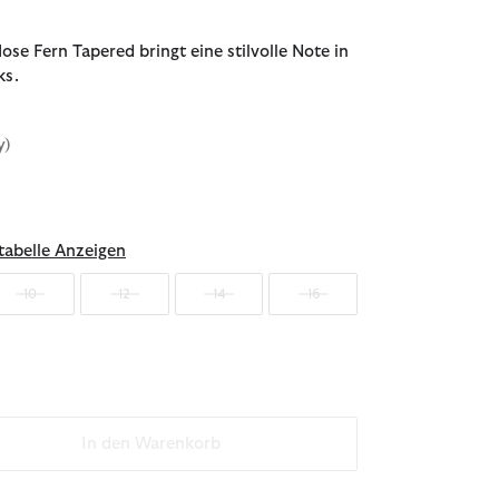
ose Fern Tapered bringt eine stilvolle Note in
ks.
y)
sgewählt
abelle Anzeigen
10
12
14
16
In den Warenkorb