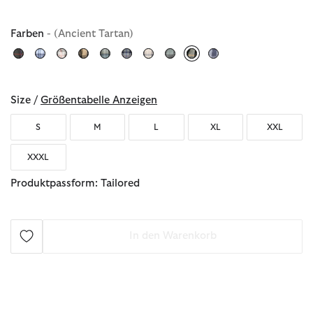
Farben
- (Ancient Tartan)
ausgewählt
Size /
Größentabelle Anzeigen
S
M
L
XL
XXL
XXXL
Produktpassform: Tailored
In den Warenkorb