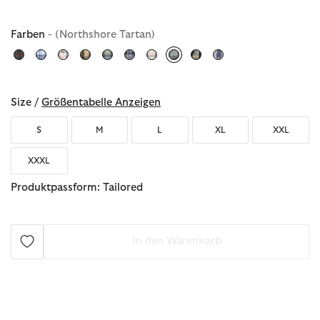
Farben
- (Northshore Tartan)
ausgewählt
Size /
Größentabelle Anzeigen
S
M
L
XL
XXL
XXXL
Produktpassform: Tailored
In den Warenkorb