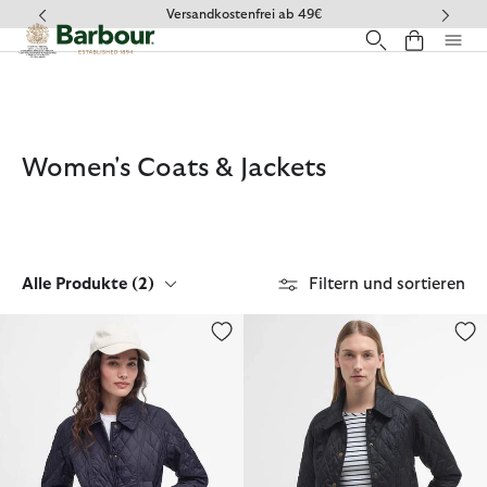
Klicken Sie hier, um unsere Barrierefreiheitserklärung anzuzeige
Versandkostenfrei ab 49€
Women's Coats & Jackets
Alle Produkte
(2)
Filtern und sortieren
Steppjacke Beadnell
Steppjacke Beadnell