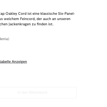
ap Oakley Cord ist eine klassische Six-Panel-
us weichem Feincord, der auch an unseren
schen Jackenkragen zu finden ist.
denia)
ählt
abelle Anzeigen
In den Warenkorb