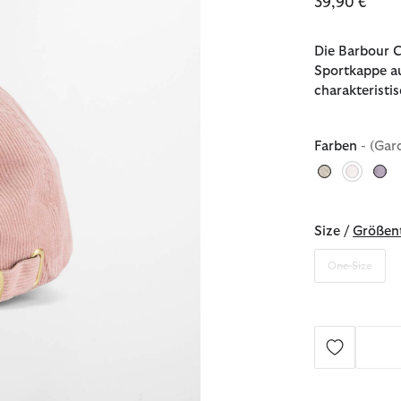
39,90 €
Die Barbour C
Sportkappe a
charakteristi
Farben
- (Gar
ausgew
Size /
Größent
One Size