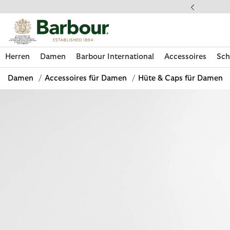
Klicken Sie hier, um unsere Barrierefreiheitserklärung anzuzeige
 gestellte Fragen
Herren
Damen
Barbour International
Accessoires
Sch
Damen
/
Accessoires für Damen
/
Hüte & Caps für Damen
Jetzt shoppen
Jetzt shoppen
Jetzt shoppen
Jetzt shoppen
Schuhe entdecken
Jetzt shoppen
Sale | Jetzt shoppen
Paul Smith Loves Barbour entdecken
Pflegesets entdecken