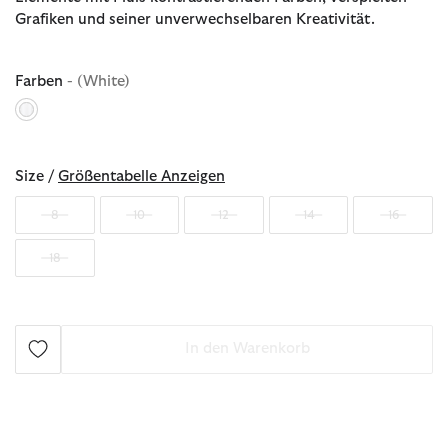
Grafiken und seiner unverwechselbaren Kreativität.
Farben
- (White)
ausgewählt
Size /
Größentabelle Anzeigen
8
10
12
14
16
18
In den Warenkorb