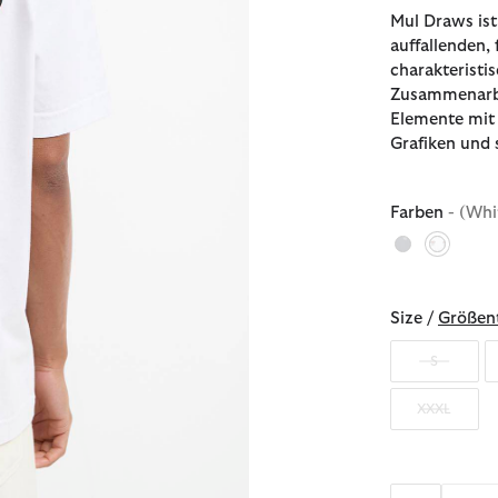
Mul Draws ist
auffallenden, 
charakteristi
Zusammenarbei
Elemente mit 
Grafiken und 
Farben
- (Whi
ausgew
Size /
Größent
S
XXXL