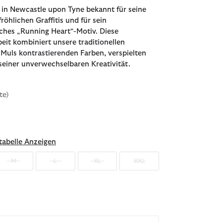
 in Newcastle upon Tyne bekannt für seine
fröhlichen Graffitis und für sein
sches „Running Heart“-Motiv. Diese
t kombiniert unsere traditionellen
Muls kontrastierenden Farben, verspielten
seiner unverwechselbaren Kreativität.
te)
ählt
abelle Anzeigen
M
L
XL
XXL