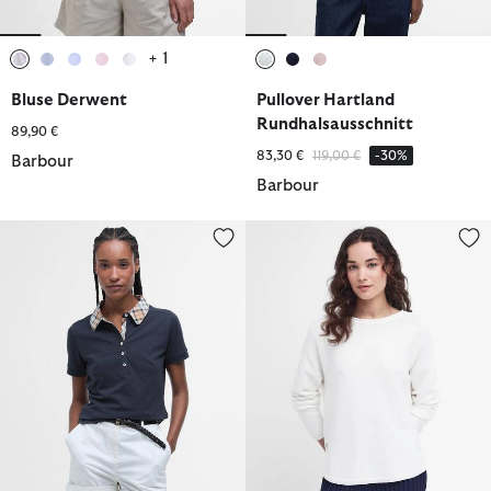
+ 1
ausgewählt
ausgewählt
ausgewählt
ausgewählt
ausgewählt
ausgewählt
ausgewählt
ausgewählt
Bluse Derwent
Pullover Hartland
Rundhalsausschnitt
89,90 €
Reduziert von
bis
83,30 €
119,00 €
-30%
Barbour
Barbour
Poloshirt Malvern
Pullover Marine Rundhalsaussch