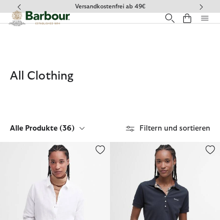
Klicken Sie hier, um unsere Barrierefreiheitserklärung anzuzeige
Häufig gestellte Fragen
All Clothing
Alle Produkte
(36)
Filtern und sortieren
Bluse Marine Long-Sleeved Relaxed
Poloshirt Portsdown