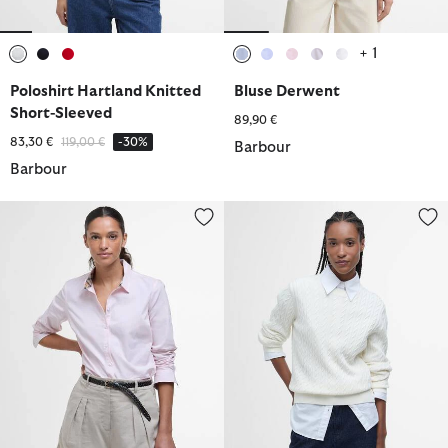
+ 1
ausgewählt
ausgewählt
ausgewählt
ausgewählt
ausgewählt
ausgewählt
ausgewählt
ausgewählt
Poloshirt Hartland Knitted
Bluse Derwent
Short-Sleeved
89,90 €
Reduziert von
bis
83,30 €
119,00 €
-30%
Barbour
Barbour
Bluse Derwent
Pullover Hartland Rundhalsauss