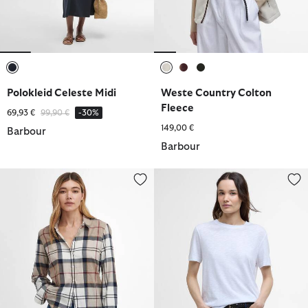
ausgewählt
ausgewählt
ausgewählt
ausgewählt
Polokleid Celeste Midi
Weste Country Colton
Fleece
Reduziert von
bis
69,93 €
99,90 €
-30%
149,00 €
Barbour
Barbour
Bluse Bredon
T-Shirt Ava