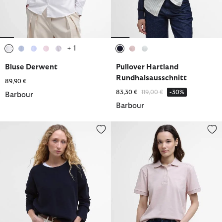
+ 1
ausgewählt
ausgewählt
ausgewählt
ausgewählt
ausgewählt
ausgewählt
ausgewählt
ausgewählt
Bluse Derwent
Pullover Hartland
Rundhalsausschnitt
89,90 €
Reduziert von
bis
83,30 €
119,00 €
-30%
Barbour
Barbour
Pullover Marine Rundhalsausschnitt
Poloshirt Bowford