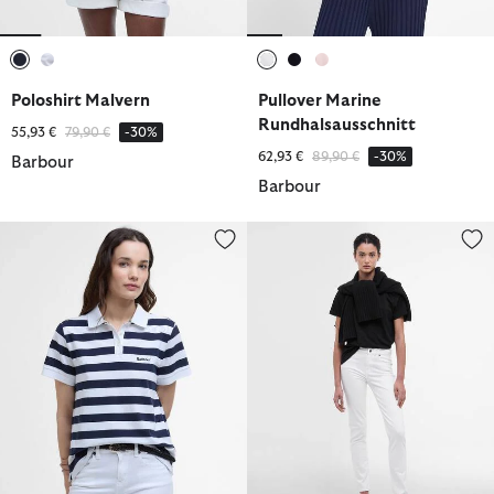
ausgewählt
ausgewählt
ausgewählt
ausgewählt
ausgewählt
Poloshirt Malvern
Pullover Marine
Rundhalsausschnitt
Reduziert von
bis
55,93 €
79,90 €
-30%
Reduziert von
bis
62,93 €
89,90 €
-30%
Barbour
Barbour
Poloshirt Ashbourne Striped
Hose Essential Slim