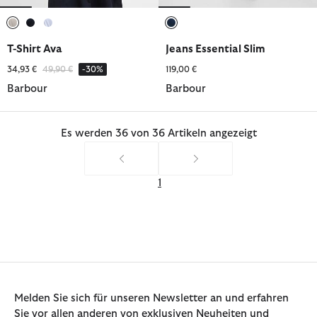
ausgewählt
ausgewählt
ausgewählt
ausgewählt
T-Shirt Ava
Jeans Essential Slim
Reduziert von
bis
34,93 €
49,90 €
-30%
119,00 €
Barbour
Barbour
Es werden 36 von 36 Artikeln angezeigt
1
Melden Sie sich für unseren Newsletter an und erfahren
Sie vor allen anderen von exklusiven Neuheiten und