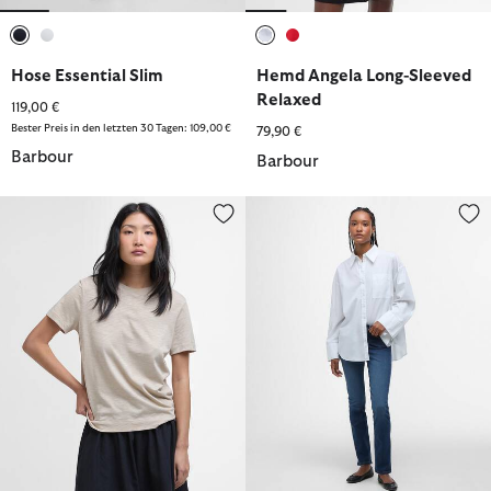
ausgewählt
ausgewählt
ausgewählt
ausgewählt
Hose Essential Slim
Hemd Angela Long-Sleeved
Relaxed
119,00 €
Bester Preis in den letzten 30 Tagen: 109,00 €
79,90 €
Barbour
Barbour
T-Shirt Ava
Jeans Essential Slim