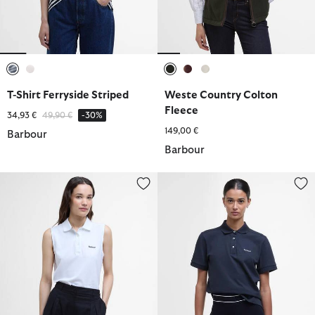
ausgewählt
ausgewählt
ausgewählt
ausgewählt
ausgewählt
T-Shirt Ferryside Striped
Weste Country Colton
Fleece
Reduziert von
bis
34,93 €
49,90 €
-30%
149,00 €
Barbour
Barbour
Poloshirt Bowford Sleeveless
Poloshirt Bowford