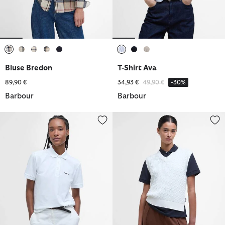
ausgewählt
ausgewählt
ausgewählt
ausgewählt
ausgewählt
ausgewählt
ausgewählt
ausgewählt
Bluse Bredon
T-Shirt Ava
Reduziert von
bis
89,90 €
34,93 €
49,90 €
-30%
Barbour
Barbour
Poloshirt Bowford
Pullunder Hartland