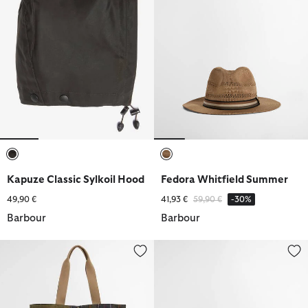
ausgewählt
ausgewählt
Kapuze Classic Sylkoil Hood
Fedora Whitfield Summer
Reduziert von
bis
49,90 €
41,93 €
59,90 €
-30%
Barbour
Barbour
Tote Bag Transport Patchwork
Trilby Linford Summer