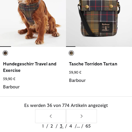
ausgewählt
ausgewählt
Hundegeschirr Travel and
Tasche Torridon Tartan
Exercise
59,90 €
59,90 €
Barbour
Barbour
Es werden 36 von 774 Artikeln angezeigt
1
/
2
/
3
/
4
/
...
/
65