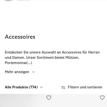
Klicken Sie hier, um unsere Barrierefreiheitserklärung anzuzeige
Accessoires
Entdecken Sie unsere Auswahl an Accessoires für Herren
und Damen. Unser Sortiment bietet Mützen,
Portemonnai
(...)
Mehr anzeigen
Alle Produkte
(774)
Filtern und sortieren
Sport Cap Cascade
Wachspflege Thornproof