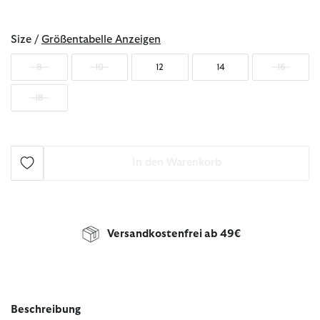
ausgewählt
Size /
Größentabelle Anzeigen
8
10
12
14
16
18
In den Warenkorb
Versandkostenfrei ab 49€
Beschreibung