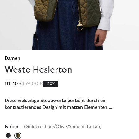
Damen
Weste Heslerton
Reduziert von
bis
111,30 €
159,00 €
-30%
Diese vielseitige Steppweste besticht durch ein
kontrastierendes Design mit matten Elementen ...
Farben
- (Golden Olive/Olive/Ancient Tartan)