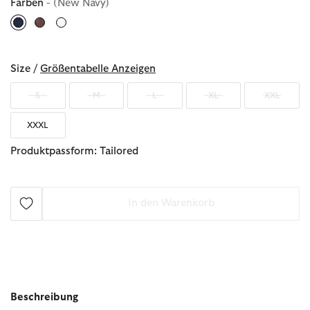
Farben
- (New Navy)
ausgewählt
Size /
Größentabelle Anzeigen
S
M
L
XL
XXL
XXXL
Produktpassform: Tailored
In den Warenkorb
Beschreibung