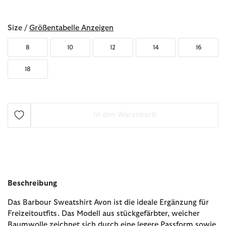
ausgewählt
Size /
Größentabelle Anzeigen
8
10
12
14
16
18
In den Warenkorb
Beschreibung
Das Barbour Sweatshirt Avon ist die ideale Ergänzung für
Freizeitoutfits. Das Modell aus stückgefärbter, weicher
Baumwolle zeichnet sich durch eine legere Passform sowie