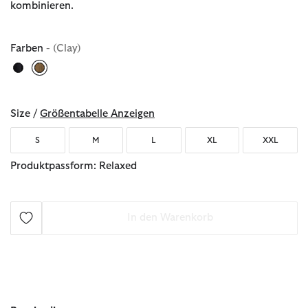
kombinieren.
Farben
- (Clay)
ausgewählt
Size /
Größentabelle Anzeigen
S
M
L
XL
XXL
Produktpassform: Relaxed
In den Warenkorb