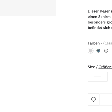
Dieser Regens
einen Schirm 
besonders gro
befindet sich
Farben
- (Clas
ausgewählt
Size /
Größent
1