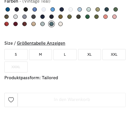
Farben
- (Vintage Teal)
ausgewählt
Size /
Größentabelle Anzeigen
S
M
L
XL
XXL
XXXL
Produktpassform: Tailored
In den Warenkorb