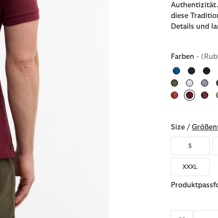
Authentizität
diese Traditi
Details und l
Farben
- (Rub
ausgewä
Size /
Größent
S
XXXL
Produktpassfo