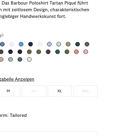
. Das Barbour Poloshirt Tartan Piqué führt
on mit zeitlosem Design, charakteristischen
anglebiger Handwerkskunst fort.
y)
hlt
abelle Anzeigen
M
L
XL
XXL
rm: Tailored