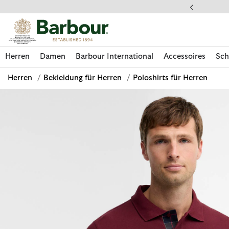
Klicken Sie hier, um unsere Barrierefreiheitserklärung anzuzeige
 gestellte Fragen
Herren
Damen
Barbour International
Accessoires
Sch
Herren
/
Bekleidung für Herren
/
Poloshirts für Herren
Jetzt shoppen
Jetzt shoppen
Jetzt shoppen
Jetzt shoppen
Schuhe entdecken
Jetzt shoppen
Sale | Jetzt shoppen
Paul Smith Loves Barbour entdecken
Pflegesets entdecken