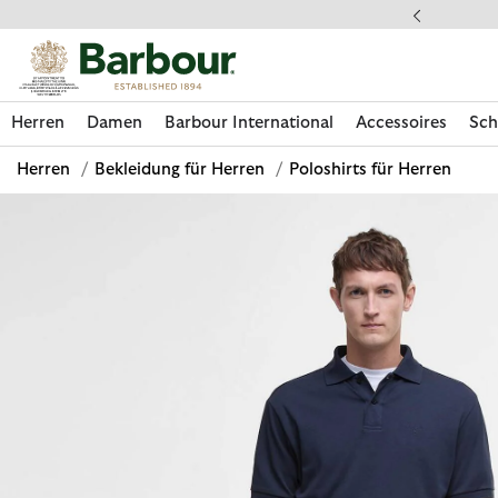
Klicken Sie hier, um unsere Barrierefreiheitserklärung anzuzeige
 gestellte Fragen
Herren
Damen
Barbour International
Accessoires
Sch
Herren
/
Bekleidung für Herren
/
Poloshirts für Herren
Jetzt shoppen
Jetzt shoppen
Jetzt shoppen
Jetzt shoppen
Schuhe entdecken
Jetzt shoppen
Sale | Jetzt shoppen
Paul Smith Loves Barbour entdecken
Pflegesets entdecken