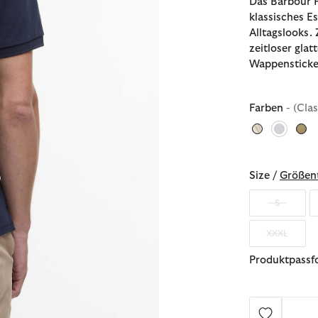
Das Barbour P
klassisches E
Alltagslooks. 
zeitloser gla
Wappensticker
Farben
- (Cla
ausgew
Size /
Größent
S
XXXL
Produktpassfo