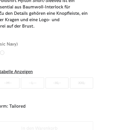
oloshirt Hylton Short-Sleeved ist ein
ssential aus Baumwoll-Interlock für
Zu den Details gehören eine Knopfleiste, ein
tter Kragen und eine Logo- und
ei auf der Brust.
ssic Navy)
ählt
abelle Anzeigen
M
L
XL
XXL
rm: Tailored
In den Warenkorb