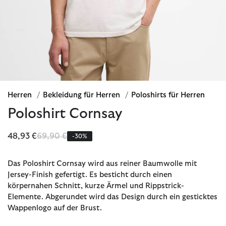
Herren
/
Bekleidung für Herren
/
Poloshirts für Herren
Poloshirt Cornsay
Reduziert von
bis
48,93 €
69,90 €
-30%
Das Poloshirt Cornsay wird aus reiner Baumwolle mit
Jersey-Finish gefertigt. Es besticht durch einen
körpernahen Schnitt, kurze Ärmel und Rippstrick-
Elemente. Abgerundet wird das Design durch ein gesticktes
Wappenlogo auf der Brust.