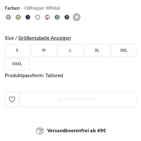
Farben
- (Whisper White)
ausgewählt
Size /
Größentabelle Anzeigen
S
M
L
XL
XXL
XXXL
Produktpassform: Tailored
In den Warenkorb
Versandkostenfrei ab 49€