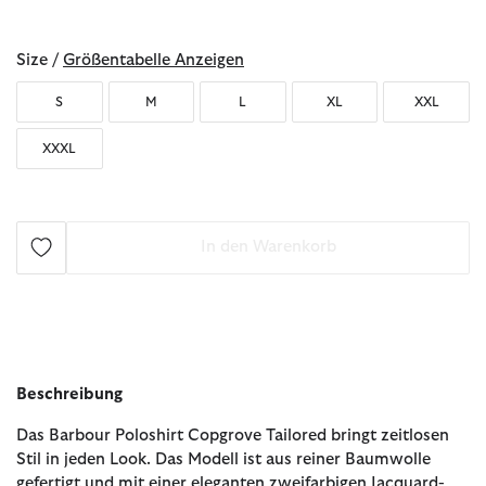
ausgewählt
Size /
Größentabelle Anzeigen
S
M
L
XL
XXL
XXXL
In den Warenkorb
Beschreibung
Das Barbour Poloshirt Copgrove Tailored bringt zeitlosen
Stil in jeden Look. Das Modell ist aus reiner Baumwolle
gefertigt und mit einer eleganten zweifarbigen Jacquard-