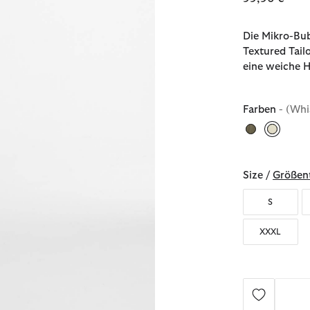
Die Mikro-Bub
Textured Tail
eine weiche H
Farben
- (Whi
ausgew
Size /
Größent
S
XXXL