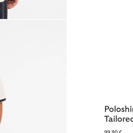
Poloshi
Tailore
99,90 €