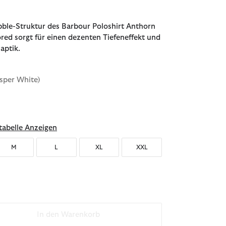
ble-Struktur des Barbour Poloshirt Anthorn
ored sorgt für einen dezenten Tiefeneffekt und
aptik.
sper White)
ählt
abelle Anzeigen
M
L
XL
XXL
In den Warenkorb