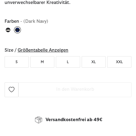
unverwechselbarer Kreativität.
Farben
- (Dark Navy)
ausgewählt
Size /
Größentabelle Anzeigen
S
M
L
XL
XXL
In den Warenkorb
Versandkostenfrei ab 49€