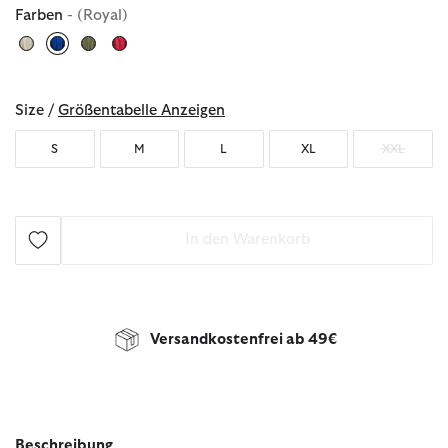
Farben
- (Royal)
ausgewählt
Size /
Größentabelle Anzeigen
S
M
L
XL
XXL
In den Warenkorb
Versandkostenfrei ab 49€
Beschreibung