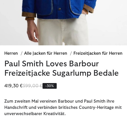
Herren
/
Alle Jacken für Herren
/
Freizeitjacken für Herren
Paul Smith Loves Barbour
Freizeitjacke Sugarlump Bedale
Reduziert von
bis
419,30 €
599,00 €
-30%
Zum zweiten Mal vereinen Barbour und Paul Smith ihre
Handschrift und verbinden britisches Country-Heritage mit
unverwechselbarer Kreativität.