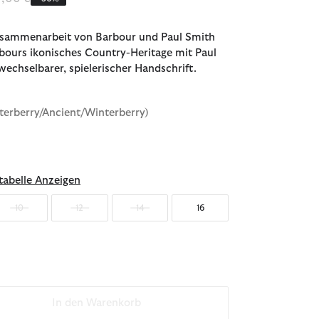
usammenarbeit von Barbour und Paul Smith
bours ikonisches Country-Heritage mit Paul
echselbarer, spielerischer Handschrift.
terberry/Ancient/Winterberry)
abelle Anzeigen
10
12
14
16
In den Warenkorb