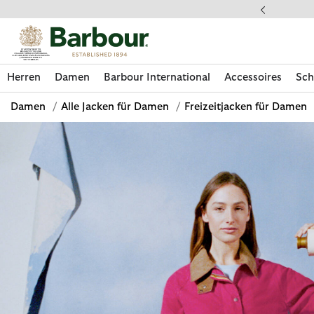
Klicken Sie hier, um unsere Barrierefreiheitserklärung anzuzeige
 gestellte Fragen
Herren
Damen
Barbour International
Accessoires
Sch
Damen
/
Alle Jacken für Damen
/
Freizeitjacken für Damen
Jetzt shoppen
Jetzt shoppen
Jetzt shoppen
Jetzt shoppen
Schuhe entdecken
Jetzt shoppen
Sale | Jetzt shoppen
Paul Smith Loves Barbour entdecken
Pflegesets entdecken