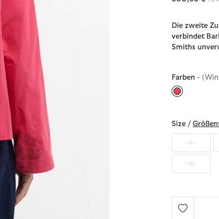
Die zweite Z
verbindet Bar
Smiths unverw
Farben
- (Win
ausgewählt
Size /
Größent
8
18