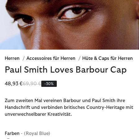
Herren
/
Accessoires für Herren
/
Hüte & Caps für Herren
Paul Smith Loves Barbour Cap
Reduziert von
bis
48,93 €
69,90 €
-30%
Zum zweiten Mal vereinen Barbour und Paul Smith ihre
Handschrift und verbinden britisches Country-Heritage mit
unverwechselbarer Kreativität.
Farben
- (Royal Blue)