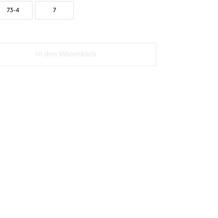
73-4
7
In den Warenkorb