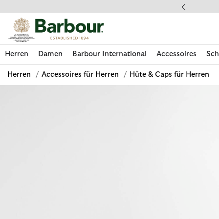
Klicken Sie hier, um unsere Barrierefreiheitserklärung anzuzeige
 gestellte Fragen
Herren
Damen
Barbour International
Accessoires
Sch
Herren
/
Accessoires für Herren
/
Hüte & Caps für Herren
Jetzt shoppen
Jetzt shoppen
Jetzt shoppen
Jetzt shoppen
Schuhe entdecken
Jetzt shoppen
Sale | Jetzt shoppen
Paul Smith Loves Barbour entdecken
Pflegesets entdecken