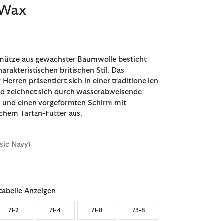
 Wax
mütze aus gewachster Baumwolle besticht
arakteristischen britischen Stil. Das
 Herren präsentiert sich in einer traditionellen
nd zeichnet sich durch wasserabweisende
n und einen vorgeformten Schirm mit
schem Tartan-Futter aus.
ssic Navy)
abelle Anzeigen
71-2
71-4
71-8
73-8