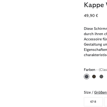
Kappe
49,90 €
Diese Schirm
durch ihren ch
Accessoire für
Gestaltung u
Eigenschafte
charakteristi
Farben
- (Cla
ausgewählt
Size /
Größent
67-8