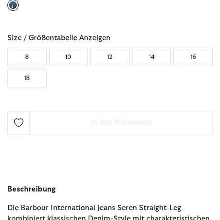
ausgewählt
Size /
Größentabelle Anzeigen
8
10
12
14
16
18
In den Warenkorb
Beschreibung
Die Barbour International Jeans Seren Straight-Leg
kombiniert klassischen Denim-Style mit charakteristischen