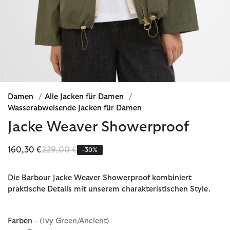
Damen
/
Alle Jacken für Damen
/
Wasserabweisende Jacken für Damen
Jacke Weaver Showerproof
Reduziert von
bis
160,30 €
229,00 €
-30%
Die Barbour Jacke Weaver Showerproof kombiniert
praktische Details mit unserem charakteristischen Style.
Farben
- (Ivy Green/Ancient)