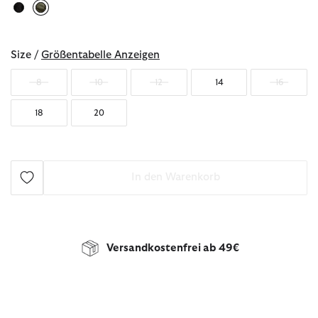
ausgewählt
Size /
Größentabelle Anzeigen
8
10
12
14
16
18
20
In den Warenkorb
Versandkostenfrei ab 49€